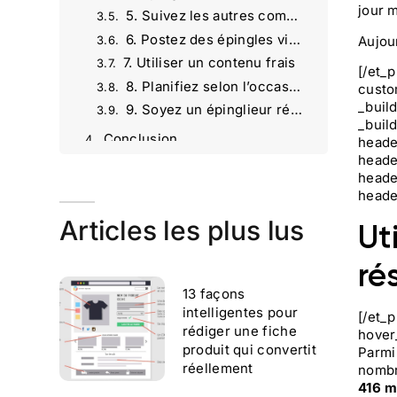
jour m
5. Suivez les autres comptes et épinglez le contenu des autres utilisateurs
6. Postez des épingles vidéo
Aujou
7. Utiliser un contenu frais
[/et_
8. Planifiez selon l’occasion
custo
_bui
9. Soyez un épinglieur régulier
_bui
Conclusion
heade
heade
Agence Omartin Marketing : une vision stratégique du marketing digital
hea
13 façons intelligentes pour rédiger une fiche produit qui convertit réellement
heade
.
Créez du Contenu Viral sur les Réseaux Sociaux : Meilleures Pratiques et Stratégies | Agence Omartin
Articles les plus lus
Ut
SEO alimenté par l’IA | Agence Omartin Marketing Paris
Améliorer le temps de chargement de votre site pour booster le SEO | Agence Omartin Marketing
ré
Stratégies Marketing pour le Secteur Hôtellerie : Digital et Innovation | Agence Omartin Marketing
13 façons
Comparaison entre SEO et SEA : Stratégies et choix | Agence Omartin Marketing
intelligentes pour
[/et_
rédiger une fiche
hover
produit qui convertit
Parmi
réellement
nombre
416 mi