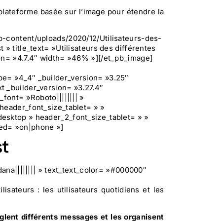
plateforme basée sur l’image pour étendre la
p-content/uploads/2020/12/Utilisateurs-des-
» title_text= »Utilisateurs des différentes
ion= »4.7.4″ width= »46% »][/et_pb_image]
pe= »4_4″ _builder_version= »3.25″
t _builder_version= »3.27.4″
font= »Roboto|||||||| »
header_font_size_tablet= » »
esktop » header_2_font_size_tablet= » »
ted= »on|phone »]
st
dana|||||||| » text_text_color= »#000000″
lisateurs : les utilisateurs quotidiens et les
glent différents messages et les organisent