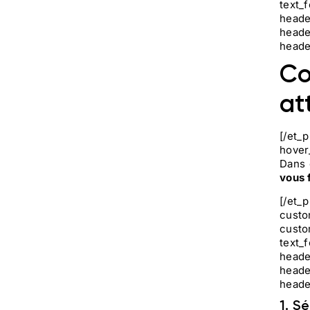
text_
heade
heade
heade
Co
at
[/et_
hover
Dans 
vous 
[/et_
custo
custo
text_
heade
heade
heade
1. S