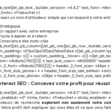
pb_text][et_pb_text _builder_version= »4.4.2″ text_font= »Ver
e_fonts= »Trebuchet »]
ssez un nom d’utilisateur simple qui correspond à votre entrep
Stratégique
En rapport avec votre entreprise
Facile à épeler et à retenir
Conscience des mots-clés
pb_text][/et_pb_column][/et_pb_row][et_pb_row _builder_ver
m_padding= »27px|0px|0|0px|false|false »][et_pb_column ty
m_padding= »||| » custom_padding__hover= »||| »][et_pb_tex
font= »Roboto|700||||||| » text_text_color= »#000000″ header_
r_2_font= »Roboto|700||||||| » header_2_font_size= »34px » 
r_font_size_phone= » » header_font_size_last_edited= »on|d
r_2_font_size_phone= »29px » header_2_font_size_last_edi
interest SEO : Concevez votre profil pour réussir
pb_text][et_pb_text _builder_version= »4.9.2″ text_font= »Ver
_enabled= »0″ inline_fonts= »Trebuchet » sticky_enabled= »
moteurs de recherche
explorent non seulement votre con
. Votre profil doit expliquer qui vous êtes et ce que vous fa