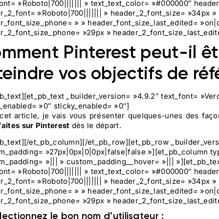
font= »Roboto|700||||||| » text_text_color= »#000000″ header_
r_2_font= »Roboto|700||||||| » header_2_font_size= »34px » 
r_font_size_phone= » » header_font_size_last_edited= »on|d
r_2_font_size_phone= »29px » header_2_font_size_last_edi
mment Pinterest peut-il êtr
teindre vos objectifs de ré
pb_text][et_pb_text _builder_version= »4.9.2″ text_font= »Ver
_enabled= »0″ sticky_enabled= »0″]
cet article, je vais vous présenter quelques-unes des faç
faites sur Pinterest
dès le départ.
pb_text][/et_pb_column][/et_pb_row][et_pb_row _builder_ver
m_padding= »27px|0px|0|0px|false|false »][et_pb_column ty
m_padding= »||| » custom_padding__hover= »||| »][et_pb_tex
font= »Roboto|700||||||| » text_text_color= »#000000″ header_
r_2_font= »Roboto|700||||||| » header_2_font_size= »34px » 
r_font_size_phone= » » header_font_size_last_edited= »on|d
r_2_font_size_phone= »29px » header_2_font_size_last_edi
électionnez le bon nom d’utilisateur :