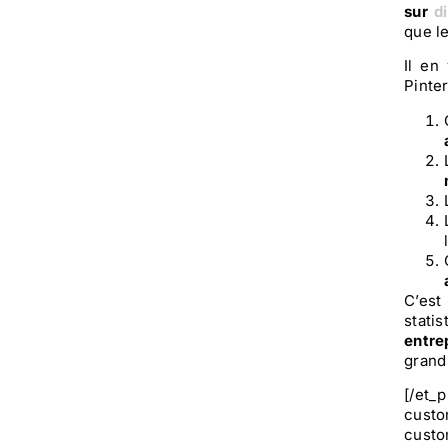
sur
d
que l
Il en
Pinter
C’est
stati
entre
grand
[/et_
custo
custo