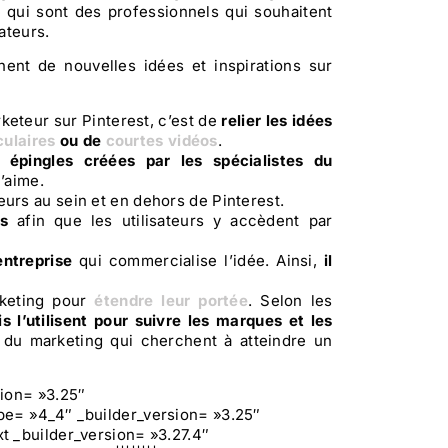
e qui sont des professionnels qui souhaitent
ateurs.
ent de nouvelles idées et inspirations sur
keteur sur Pinterest, c’est de
relier les idées
ulaires
ou de
courtes vidéos
.
s épingles créées par les spécialistes du
l’aime.
teurs au sein et en dehors de Pinterest.
s
afin que les utilisateurs y accèdent par
entreprise
qui commercialise l’idée. Ainsi,
il
arketing pour
étendre leur portée
. Selon les
s l’utilisent pour suivre les marques et les
es du marketing qui cherchent à atteindre un
sion= »3.25″
pe= »4_4″ _builder_version= »3.25″
t _builder_version= »3.27.4″