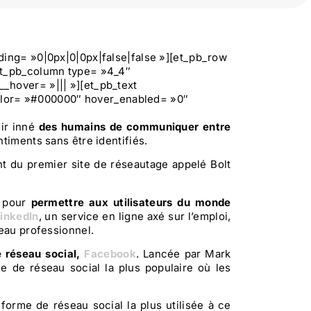
ding= »0|0px|0|0px|false|false »][et_pb_row
[et_pb_column type= »4_4″
_hover= »||| »][et_pb_text
_color= »#000000″ hover_enabled= »0″
ir inné
des humains de communiquer entre
timents sans être identifiés.
t du premier site de réseautage appelé Bolt
s pour
permettre aux utilisateurs du monde
LinkedIn
, un service en ligne axé sur l’emploi,
veau professionnel.
e réseau social,
Facebook
. Lancée par Mark
me de réseau social la plus populaire où les
forme de réseau social la plus utilisée à ce