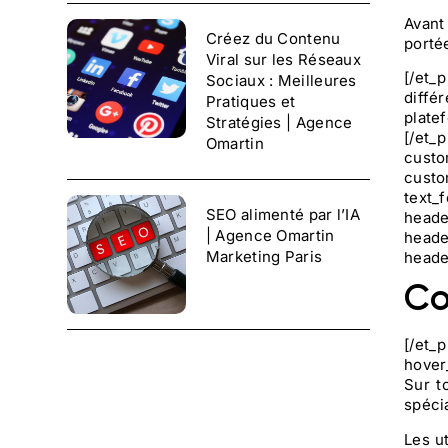
Avant
Créez du Contenu
porté
Viral sur les Réseaux
[/et_
Sociaux : Meilleures
diffé
Pratiques et
plate
Stratégies | Agence
[/et_
Omartin
custo
custo
text_
SEO alimenté par l’IA
heade
| Agence Omartin
heade
Marketing Paris
heade
Co
[/et_
hover
Sur t
spéci
Les ut