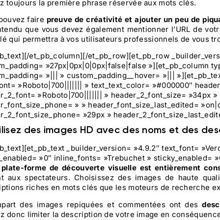
z toujours la première phrase réservée aux mots clés.
pouvez faire
preuve de créativité et ajouter un peu de piqua
ntendu que vous devez également mentionner l’URL de votre 
lé qui permettra à vos utilisateurs professionnels de vous tr
pb_text][/et_pb_column][/et_pb_row][et_pb_row _builder_ver
m_padding= »27px|0px|0|0px|false|false »][et_pb_column ty
m_padding= »||| » custom_padding__hover= »||| »][et_pb_tex
font= »Roboto|700||||||| » text_text_color= »#000000″ header_
r_2_font= »Roboto|700||||||| » header_2_font_size= »34px » 
r_font_size_phone= » » header_font_size_last_edited= »on|d
r_2_font_size_phone= »29px » header_2_font_size_last_edi
tilisez des images HD avec des noms et des des
pb_text][et_pb_text _builder_version= »4.9.2″ text_font= »Ver
_enabled= »0″ inline_fonts= »Trebuchet » sticky_enabled= »
e
plate-forme de découverte visuelle est entièrement co
nt aux spectateurs. Choisissez des images de haute quali
iptions riches en mots clés que les moteurs de recherche exp
upart des images repiquées et commentées ont des
desc
z donc limiter la description de votre image en conséquence