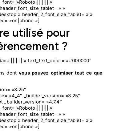
font= »Roboto|||||||| »
header_font_size_tablet= » »
esktop » header_2_font_size_tablet= » »
ted= »on|phone »]
e utilisé pour
férencement ?
dana|||||||| » text_text_color= »#000000″
ons dont
vous pouvez optimiser tout ce que
sion= »3.25″
pe= »4_4″ _builder_version= »3.25″
t _builder_version= »4.7.4″
font= »Roboto|||||||| »
header_font_size_tablet= » »
esktop » header_2_font_size_tablet= » »
ted= »on|phone »]