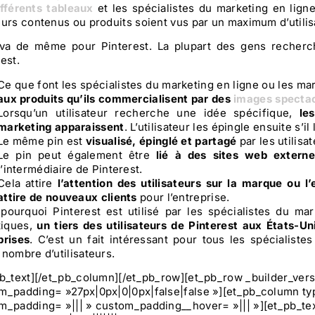
ifférents tableaux
et les spécialistes du marketing en lign
eurs contenus ou produits soient vus par un maximum d’utilis
 va de même pour Pinterest. La plupart des gens recherch
est.
Ce que font les spécialistes du marketing en ligne ou les mar
aux produits qu’ils commercialisent par des
images spectac
Lorsqu’un utilisateur recherche une idée spécifique,
le
marketing apparaissent
. L’utilisateur les épingle ensuite s’il 
Le même pin est
visualisé, épinglé et partagé
par les utilisa
Le pin peut également être
lié à des sites web externe
l’intermédiaire de Pinterest.
Cela attire
l’attention des utilisateurs sur la marque ou l’
attire de nouveaux clients
pour l’entreprise.
 pourquoi Pinterest est utilisé par les spécialistes du m
stiques,
un tiers des utilisateurs de Pinterest aux États-Uni
prises
. C’est un fait intéressant pour tous les spécialist
 nombre d’utilisateurs.
pb_text][/et_pb_column][/et_pb_row][et_pb_row _builder_ver
m_padding= »27px|0px|0|0px|false|false »][et_pb_column ty
m_padding= »||| » custom_padding__hover= »||| »][et_pb_tex