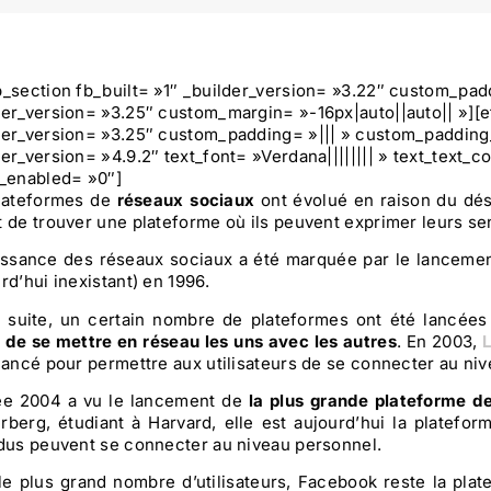
b_section fb_built= »1″ _builder_version= »3.22″ custom_pad
der_version= »3.25″ custom_margin= »-16px|auto||auto|| »]
der_version= »3.25″ custom_padding= »||| » custom_padding_
der_version= »4.9.2″ text_font= »Verdana|||||||| » text_text
y_enabled= »0″]
lateformes de
réseaux sociaux
ont évolué en raison du dés
 de trouver une plateforme où ils peuvent exprimer leurs sen
issance des réseaux sociaux a été marquée par le lancemen
rd’hui inexistant) en 1996.
a suite, un certain nombre de plateformes ont été lancée
r de se mettre en réseau les uns avec les autres
. En 2003,
 lancé pour permettre aux utilisateurs de se connecter au ni
ée 2004 a vu le lancement de
la plus grande plateforme d
rberg, étudiant à Harvard, elle est aujourd’hui la platefor
idus peuvent se connecter au niveau personnel.
le plus grand nombre d’utilisateurs, Facebook reste la plate