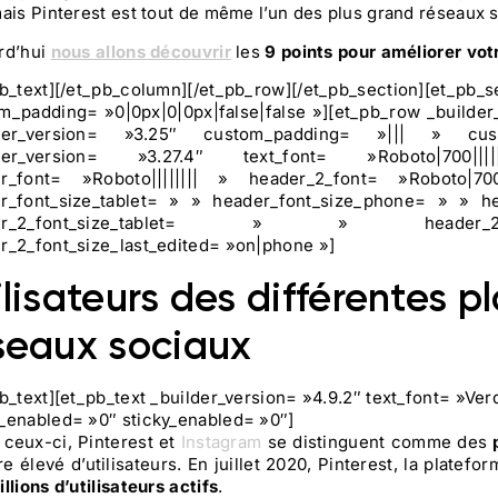
ais Pinterest est tout de même l’un des plus grand réseaux so
rd’hui
nous allons découvrir
les
9 points pour améliorer vo
pb_text][/et_pb_column][/et_pb_row][/et_pb_section][et_pb_se
m_padding= »0|0px|0|0px|false|false »][et_pb_row _builder
lder_version= »3.25″ custom_padding= »||| » custo
lder_version= »3.27.4″ text_font= »Roboto|700|
r_font= »Roboto|||||||| » header_2_font= »Roboto|70
r_font_size_tablet= » » header_font_size_phone= » » he
der_2_font_size_tablet= » » header_
r_2_font_size_last_edited= »on|phone »]
ilisateurs des différentes 
seaux sociaux
pb_text][et_pb_text _builder_version= »4.9.2″ text_font= »Ver
_enabled= »0″ sticky_enabled= »0″]
 ceux-ci, Pinterest et
Instagram
se distinguent comme des
 élevé d’utilisateurs. En juillet 2020, Pinterest, la platefor
llions d’utilisateurs actifs
.