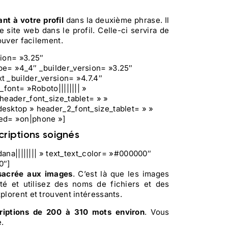
nt à votre profil
dans la deuxième phrase. Il
site web dans le profil. Celle-ci servira de
ouver facilement.
sion= »3.25″
pe= »4_4″ _builder_version= »3.25″
t _builder_version= »4.7.4″
font= »Roboto|||||||| »
header_font_size_tablet= » »
esktop » header_2_font_size_tablet= » »
ted= »on|phone »]
criptions soignés
dana|||||||| » text_text_color= »#000000″
0″]
nsacrée aux images
. C’est là que les images
té et utilisez des noms de fichiers et des
lorent et trouvent intéressants.
riptions de 200 à 310 mots environ
. Vous
.