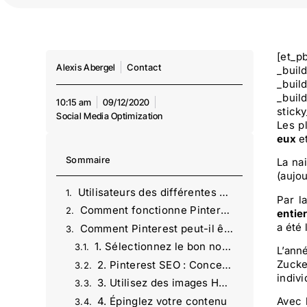
[et_p
Alexis Abergel
Contact
_buil
_buil
_buil
10:15 am
09/12/2020
stick
Social Media Optimization
Les p
eux
et
Sommaire
La na
(aujou
Utilisateurs des différentes plateformes de réseaux sociaux
Par l
Comment fonctionne Pinterest
entie
a été
Comment Pinterest peut-il être utilisé pour atteindre vos objectifs de référencement ?
1. Sélectionnez le bon nom d’utilisateur :
L’ann
Zucke
2. Pinterest SEO : Concevez votre profil pour réussir
indiv
3. Utilisez des images HD avec des noms et des descriptions soignés
4. Épinglez votre contenu
Avec 