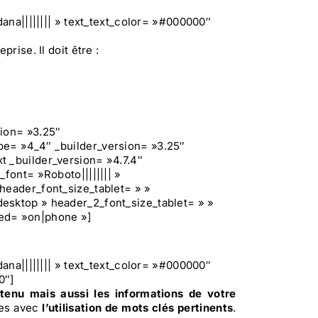
dana|||||||| » text_text_color= »#000000″
rise. Il doit être :
sion= »3.25″
pe= »4_4″ _builder_version= »3.25″
t _builder_version= »4.7.4″
font= »Roboto|||||||| »
header_font_size_tablet= » »
esktop » header_2_font_size_tablet= » »
ted= »on|phone »]
dana|||||||| » text_text_color= »#000000″
0″]
tenu mais aussi les informations de votre
ites avec
l’utilisation de mots clés pertinents
.