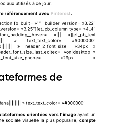
ciaux utilisés à ce jour.
tre référencement avec
Pinterest
.
ction fb_built= »1″ _builder_version= »3.22″
_version= »3.25″][et_pb_column type= »4_4″
m_padding__hover= »||| »][et_pb_text
|||||| » text_text_color= »#000000″
0||||||| » header_2_font_size= »34px »
ader_font_size_last_edited= »on|desktop »
2_font_size_phone= »29px »
plateformes de
dana|||||||| » text_text_color= »#000000″
plateformes orientées vers l’image
ayant un
me sociale visuelle la plus populaire,
compte