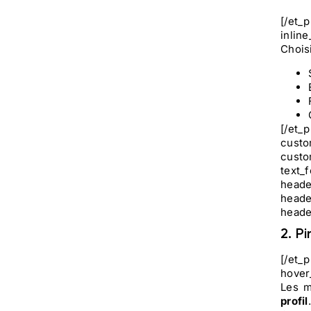
[/et_
inlin
Choisi
[/et_
custo
custo
text_
heade
heade
heade
2. P
[/et_
hover
Les 
profil