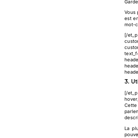
Garde
Vous 
est e
mot-c
[/et_
custo
custo
text_
heade
heade
heade
3. U
[/et_
hover
Cett
parle
descr
La pl
pouve