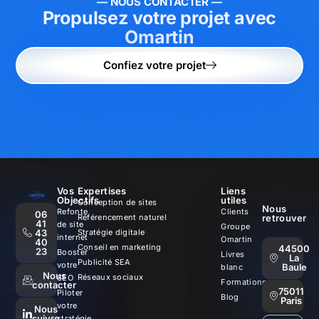
— NOUS CONTACTER —
Propulsez votre projet avec
Omartin
Confiez votre projet
Vos
Expertises
Liens
Objectifs
utiles
Conception de sites
Nous
Refonte
Clients
06
Référencement naturel
retrouver
41
de site
Groupe
43
Stratégie digitale
internet
Omartin
40
Conseil en marketing
44500
23
Booster
Livres
La
Publicité SEA
votre
Baule
blanc
Nous
Réseaux sociaux
SEO
Formations
contacter
75011
Piloter
Blog
Paris
votre
Nous
suivre
stratégie