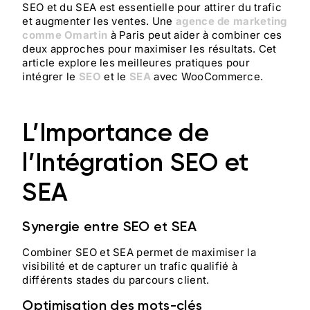
SEO et du SEA est essentielle pour attirer du trafic
SEO alimenté par l’IA | Agence Omartin Marketing Paris
et augmenter les ventes. Une
agence de marketing
Améliorer le temps de chargement de votre site pour booster le SEO | Agence Omartin Marketing
comme Omartin
à Paris peut aider à combiner ces
Stratégies Marketing pour le Secteur Hôtellerie : Digital et Innovation | Agence Omartin Marketing
deux approches pour maximiser les résultats. Cet
article explore les meilleures pratiques pour
Comparaison entre SEO et SEA : Stratégies et choix | Agence Omartin Marketing
intégrer le
SEO
et le
SEA
avec WooCommerce.
L’Importance de
l’Intégration SEO et
SEA
Synergie entre SEO et SEA
Combiner SEO et SEA permet de maximiser la
visibilité et de capturer un trafic qualifié à
différents stades du parcours client.
Optimisation des mots-clés