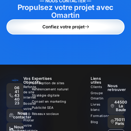
— NOUS CONTACTER —
Propulsez votre projet avec
Omartin
Confiez votre projet
Vos
Expertises
Liens
Objectifs
utiles
Conception de sites
Nous
Refonte
Clients
06
Référencement naturel
retrouver
41
de site
Groupe
43
Stratégie digitale
internet
Omartin
40
Conseil en marketing
44500
23
Booster
Livres
La
Publicité SEA
votre
Baule
blanc
Nous
Réseaux sociaux
SEO
Formations
contacter
75011
Piloter
Blog
Paris
votre
Nous
suivre
stratégie