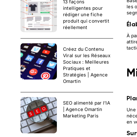
Basé
13 façons
Stratégies Marketing pour le Secteur Hôtellerie : Digital et Innovation | Agence Omartin Marketing
les 
intelligentes pour
Comparaison entre SEO et SEA : Stratégies et choix | Agence Omartin Marketing
segm
rédiger une fiche
produit qui convertit
Éla
réellement
À pa
atti
tact
Créez du Contenu
Viral sur les Réseaux
Sociaux : Meilleures
Pratiques et
M
Stratégies | Agence
Omartin
Pla
SEO alimenté par l’IA
| Agence Omartin
Une 
néce
Marketing Paris
en v
Sur