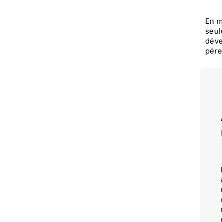
En m
seul
déve
pére