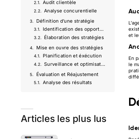
Audit clientèle
Aud
Analyse concurentielle
Définition d’une stratégie
L’ag
exis
Identification des opportunités
et l
Élaboration des stratégies
Ana
Mise en ouvre des stratégies
Planification et éxécution
En p
Surveillance et optimisation
le m
prat
Évaluation et Réajustement
diff
Analyse des résultats
Réajustement et innovation
Dé
Agence Omartin Marketing : une vision stratégique du marketing digital
.
13 façons intelligentes pour rédiger une fiche produit qui convertit réellement
Articles les plus lus
Créez du Contenu Viral sur les Réseaux Sociaux : Meilleures Pratiques et Stratégies | Agence Omartin
SEO alimenté par l’IA | Agence Omartin Marketing Paris
Ide
Améliorer le temps de chargement de votre site pour booster le SEO | Agence Omartin Marketing