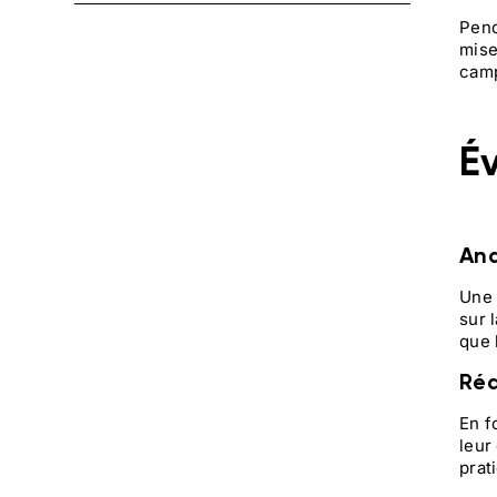
Pend
mise
camp
É
Ana
Une 
sur 
que 
Réa
En f
leur
prat