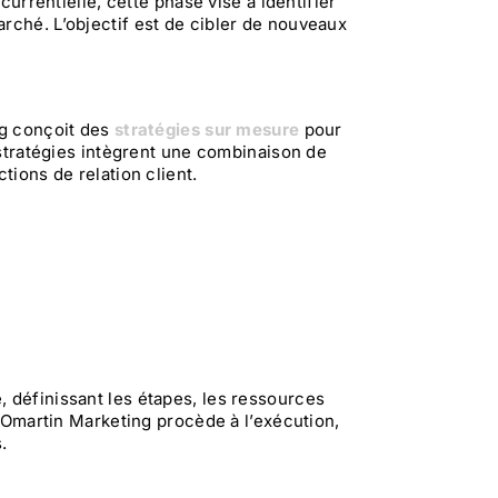
ncurrentielle, cette phase vise à identifier
arché. L’objectif est de cibler de nouveaux
ng conçoit des
stratégies sur mesure
pour
s stratégies intègrent une combinaison de
tions de relation client.
s
, définissant les étapes, les ressources
 d’Omartin Marketing procède à l’exécution,
.