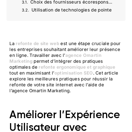
Choix des fournisseurs écoresponsables
Utilisation de technologies de pointe
Implémentation de politiques de gestion des déchets
Agence Omartin Marketing : une vision stratégique du marketing digital
13 façons intelligentes pour rédiger une fiche produit qui convertit réellement
Créez du Contenu Viral sur les Réseaux Sociaux : Meilleures Pratiques et Stratégies | Agence Omartin
La
refonte de site web
est une étape cruciale pour
les entreprises souhaitant améliorer leur présence
SEO alimenté par l’IA | Agence Omartin Marketing Paris
en ligne. Travailler avec l’
agence Omartin
Améliorer le temps de chargement de votre site pour booster le SEO | Agence Omartin Marketing
Marketing
permet d’intégrer des pratiques
Stratégies Marketing pour le Secteur Hôtellerie : Digital et Innovation | Agence Omartin Marketing
optimales de
refonte ergonomique et graphique
tout en maximisant l’
optimisation SEO
. Cet article
Comparaison entre SEO et SEA : Stratégies et choix | Agence Omartin Marketing
explore les meilleures pratiques pour réussir la
refonte de votre site internet avec l’aide de
l’agence Omartin Marketing.
Améliorer l’Expérience
Utilisateur avec