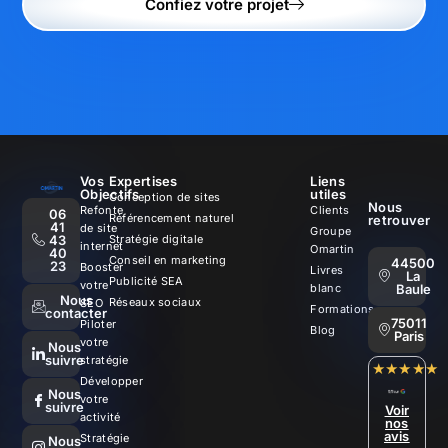
Confiez votre projet
Vos
Expertises
Liens
Objectifs
utiles
Conception de sites
Nous
Refonte
Clients
06
Référencement naturel
retrouver
41
de site
Groupe
43
Stratégie digitale
internet
Omartin
40
Conseil en marketing
44500
23
Booster
Livres
La
Publicité SEA
votre
Baule
blanc
Nous
Réseaux sociaux
SEO
Formations
contacter
75011
Piloter
Blog
Paris
votre
Nous
suivre
stratégie
★★★★★
Développer
Nous
votre
suivre
Voir
activité
nos
avis
Stratégie
Nous