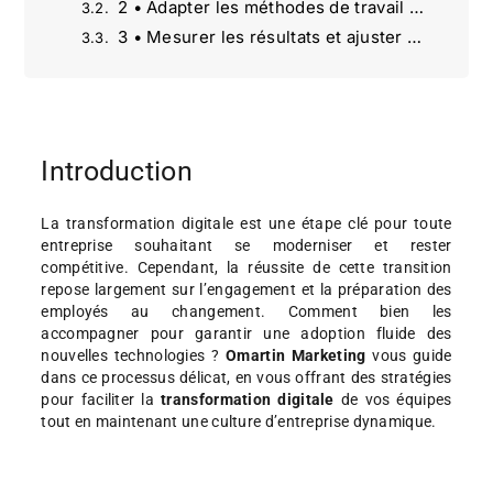
2 • Adapter les méthodes de travail au numérique
3 • Mesurer les résultats et ajuster si nécessaire
Agence Omartin Marketing : une vision stratégique du marketing digital
13 façons intelligentes pour rédiger une fiche produit qui convertit réellement
Créez du Contenu Viral sur les Réseaux Sociaux : Meilleures Pratiques et Stratégies | Agence Omartin
SEO alimenté par l’IA | Agence Omartin Marketing Paris
Introduction
Améliorer le temps de chargement de votre site pour booster le SEO | Agence Omartin Marketing
Stratégies Marketing pour le Secteur Hôtellerie : Digital et Innovation | Agence Omartin Marketing
La transformation digitale est une étape clé pour toute
entreprise souhaitant se moderniser et rester
Comparaison entre SEO et SEA : Stratégies et choix | Agence Omartin Marketing
compétitive. Cependant, la réussite de cette transition
repose largement sur l’engagement et la préparation des
employés au changement. Comment bien les
accompagner pour garantir une adoption fluide des
nouvelles technologies ?
Omartin Marketing
vous guide
dans ce processus délicat, en vous offrant des stratégies
pour faciliter la
transformation digitale
de vos équipes
tout en maintenant une culture d’entreprise dynamique.