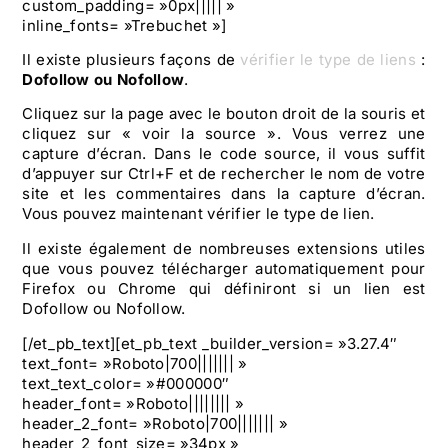
custom_padding= »0px||||| »
inline_fonts= »Trebuchet »]
Il existe plusieurs façons de
vérifier le type de liens
:
Dofollow ou Nofollow
.
Cliquez sur la page avec le bouton droit de la souris et
cliquez sur « voir la source ». Vous verrez une
capture d’écran. Dans le code source, il vous suffit
d’appuyer sur Ctrl+F et de rechercher le nom de votre
site et les commentaires dans la capture d’écran.
Vous pouvez maintenant vérifier le type de lien.
Il existe également de nombreuses extensions utiles
que vous pouvez télécharger automatiquement pour
Firefox ou Chrome qui définiront si un lien est
Dofollow ou Nofollow.
[/et_pb_text][et_pb_text _builder_version= »3.27.4″
text_font= »Roboto|700||||||| »
text_text_color= »#000000″
header_font= »Roboto|||||||| »
header_2_font= »Roboto|700||||||| »
header_2_font_size= »34px »