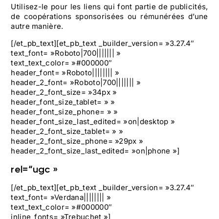
Utilisez-le pour les liens qui font partie de publicités,
de coopérations sponsorisées ou rémunérées d’une
autre manière.
[/et_pb_text][et_pb_text _builder_version= »3.27.4″
text_font= »Roboto|700||||||| »
text_text_color= »#000000″
header_font= »Roboto|||||||| »
header_2_font= »Roboto|700||||||| »
header_2_font_size= »34px »
header_font_size_tablet= » »
header_font_size_phone= » »
header_font_size_last_edited= »on|desktop »
header_2_font_size_tablet= » »
header_2_font_size_phone= »29px »
header_2_font_size_last_edited= »on|phone »]
rel=“ugc »
[/et_pb_text][et_pb_text _builder_version= »3.27.4″
text_font= »Verdana|||||||| »
text_text_color= »#000000″
inline_fonts= »Trebuchet »]