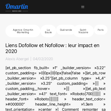
Agence Omartin
La
Guérande
Saint-
Paris
Marketing
Baule
Nazaire
Liens Dofollow et Nofollow : leur impact en
2020
Alexis Abergel
04/02/2020
[et_pb_section fb_built= »1″ _builder_version= »3.22″
custom_padding= »0|0px|0|0px|false|false »][et_pb_row
_builder_version= »3.25″][et_pb_column type= »4_4″
_builder_version= »3.25″ custom_padding= »||| »
custom_padding__hover= »||| »][et_pb_text
_builder_version= »4.1″ text_font= »Roboto|700||||||| »
header_font= »Roboto|||||||| » header_text_color=
»#000000″ header_line_height= »1.3em »
text_orientation= »center »] Comment remonter sa