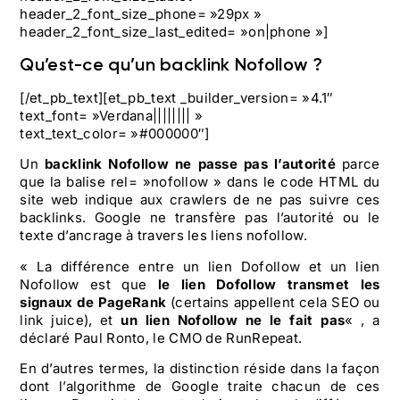
header_2_font_size_phone= »29px »
header_2_font_size_last_edited= »on|phone »]
Qu’est-ce qu’un backlink Nofollow ?
[/et_pb_text][et_pb_text _builder_version= »4.1″
text_font= »Verdana|||||||| »
text_text_color= »#000000″]
Un
backlink Nofollow ne passe pas l’autorité
parce
que la balise rel= »nofollow » dans le code HTML du
site web indique aux crawlers de ne pas suivre ces
backlinks. Google ne transfère pas l’autorité ou le
texte d’ancrage à travers les liens nofollow.
« La différence entre un lien Dofollow et un lien
Nofollow est que
le lien Dofollow transmet les
signaux de PageRank
(certains appellent cela SEO ou
link juice), et
un lien Nofollow ne le fait pas
« , a
déclaré Paul Ronto, le CMO de RunRepeat.
En d’autres termes, la distinction réside dans la façon
dont l’algorithme de Google traite chacun de ces