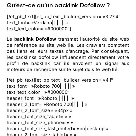
Qu’est-ce qu’un backlink Dofollow ?
[/et_pb_text][et_pb_text _builder_version= »3.27.4″
text_font= »Verdana|||||||| »
text_text_color= »#000000″]
Le
backlink Dofollow
transmet l’autorité du site web
de référence au site web lié. Les crawlers comptent
ces liens et leurs textes d’ancrage. Par conséquent,
les backlinks dofollow influencent directement votre
profil de backlink car ils envoient un signal aux
moteurs de recherche sur le sujet du site web lié.
[/et_pb_text][et_pb_text _builder_version= »4.1″
text_font= »Roboto|700||||||| »
text_text_color= »#000000″
header_font= »Roboto|||||||| »
header_2_font= »Roboto|700||||||| »
header_2_font_size= »34px »
header_font_size_tablet= » »
header_font_size_phone= » »
header_font_size_last_edited= »on|desktop »
header_2_font_size_tablet= » »