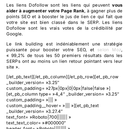
Les liens Dofollow sont les liens qui peuvent
vous
aider à augmenter votre Page Rank
, à gagner plus de
points SEO et à booster le jus de lien ce qui fait que
votre site est bien classé dans le SERP. Les liens
Dofollow sont les vrais votes de la crédibilité par
Google.
Le link building est indéniablement une stratégie
puissante pour booster votre SEO, et
selon Moz
,
« 99,2% de tous les 50 premiers résultats dans les
SERPs ont au moins un lien retour pointant vers leur
site ».
[/et_pb_text][/et_pb_column][/et_pb_row][et_pb_row
_builder_version= »3.25″
custom_padding= »27px|0px|0|0px|false|false »]
[et_pb_column type= »4_4″ _builder_version= »3.25″
custom_padding= »||| »
custom_padding__hover= »||| »][et_pb_text
_builder_version= »3.27.4″
text_font= »Roboto|700||||||| »
text_text_color= »#000000″
header_font= »Roboto|||||||| »