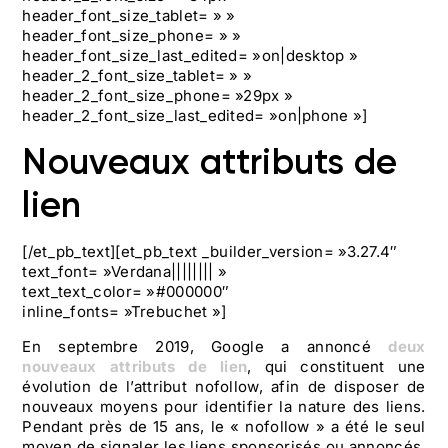
header_font_size_tablet= » »
header_font_size_phone= » »
header_font_size_last_edited= »on|desktop »
header_2_font_size_tablet= » »
header_2_font_size_phone= »29px »
header_2_font_size_last_edited= »on|phone »]
Nouveaux attributs de
lien
[/et_pb_text][et_pb_text _builder_version= »3.27.4″
text_font= »Verdana|||||||| »
text_text_color= »#000000″
inline_fonts= »Trebuchet »]
En septembre 2019, Google a annoncé
deux
nouveaux attributs de lien
, qui constituent une
évolution de l’attribut nofollow, afin de disposer de
nouveaux moyens pour identifier la nature des liens.
Pendant près de 15 ans, le « nofollow » a été le seul
moyen de signaler les liens sponsorisés ou annoncés.