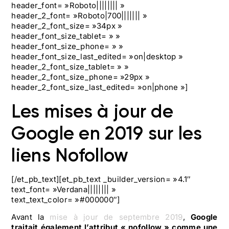
header_font= »Roboto|||||||| »
header_2_font= »Roboto|700||||||| »
header_2_font_size= »34px »
header_font_size_tablet= » »
header_font_size_phone= » »
header_font_size_last_edited= »on|desktop »
header_2_font_size_tablet= » »
header_2_font_size_phone= »29px »
header_2_font_size_last_edited= »on|phone »]
Les mises à jour de
Google en 2019 sur les
liens Nofollow
[/et_pb_text][et_pb_text _builder_version= »4.1″
text_font= »Verdana|||||||| »
text_text_color= »#000000″]
Avant la
mise à jour de septembre 2019
,
Google
traitait également l’attribut « nofollow » comme une