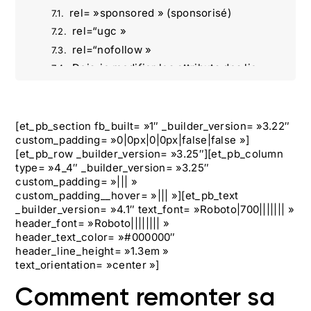
rel= »sponsored » (sponsorisé)
rel=“ugc »
rel=“nofollow »
Dois-je modifier les attributs des liens sur mon site web ?
Les mises à jour de Google en 2019 sur les liens Nofollow
Qu’est-ce que le PageRank et comment est-il affecté par les liens Dofollow ?
[et_pb_section fb_built= »1″ _builder_version= »3.22″
Devriez-vous continuer à utiliser des liens Nofollow ?
custom_padding= »0|0px|0|0px|false|false »]
Conclusion
[et_pb_row _builder_version= »3.25″][et_pb_column
Agence Omartin Marketing : une vision stratégique du marketing digital
type= »4_4″ _builder_version= »3.25″
custom_padding= »||| »
custom_padding__hover= »||| »][et_pb_text
_builder_version= »4.1″ text_font= »Roboto|700||||||| »
header_font= »Roboto|||||||| »
header_text_color= »#000000″
header_line_height= »1.3em »
text_orientation= »center »]
Comment remonter sa