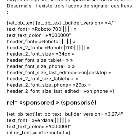
Désormais, il existe trois façons de signaler ces liens
:
[/et_pb_text][et_pb_text _builder_version= »4.1″
text_font= »Roboto|700||||||| »
text_text_color= »#000000″
header_font= »Roboto|||||||| »
header_2_font= »Roboto|700||||||| »
header_2_font_size= »34px »
header_font_size_tablet= » »
header_font_size_phone= » »
header_font_size_last_edited= »on|desktop »
header_2_font_size_tablet= » »
header_2_font_size_phone= »29px »
header_2_font_size_last_edited= »on|phone »]
rel= »sponsored » (sponsorisé)
[/et_pb_text][et_pb_text _builder_version= »3.27.4″
text_font= »Verdana|||||||| »
text_text_color= »#000000″
inline_fonts= »Trebuchet »]