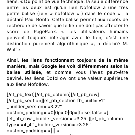
liens. « Du point de vue technique, la seule différence
entre les deux est qu’un lien Nofollow a une très
petite balise (rel= » nofollow « ) dans le code « , a
déclaré Paul Ronto. Cette balise permet aux robots de
recherche de savoir que le lien ne doit pas affecter le
score de PageRank. « Les utilisateurs humains
peuvent toujours interagir avec le lien, c’est une
distinction purement algorithmique », a déclaré M.
Wulfe.
Ainsi,
les liens fonctionnent toujours de la même
manière, mais Google les voit différemment selon la
balise utilisée
, et comme vous l’avez peut-être
deviné, les liens Dofollow ont une valeur supérieure
aux liens Nofollow.
[/et_pb_text][/et_pb_column][/et_pb_row]
[/et_pb_section][et_pb_section fb_built= »1″
_builder_version= »3.22″
custom_padding= »0|0px|0|0px|false|false »]
[et_pb_row _builder_version= »3.25″][et_pb_column
type= »4_4″ _builder_version= »3.25″
custom_padding= »||| »