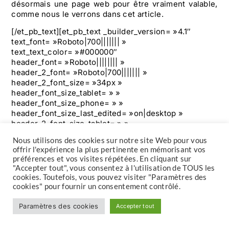
désormais une page web pour être vraiment valable,
comme nous le verrons dans cet article.
[/et_pb_text][et_pb_text _builder_version= »4.1″
text_font= »Roboto|700||||||| »
text_text_color= »#000000″
header_font= »Roboto|||||||| »
header_2_font= »Roboto|700||||||| »
header_2_font_size= »34px »
header_font_size_tablet= » »
header_font_size_phone= » »
header_font_size_last_edited= »on|desktop »
header_2_font_size_tablet= » »
header_2_font_size_phone= »29px »
Nous utilisons des cookies sur notre site Web pour vous
header_2_font_size_last_edited= »on|phone »]
offrir l'expérience la plus pertinente en mémorisant vos
préférences et vos visites répétées. En cliquant sur
Qu’est-ce que le
"Accepter tout", vous consentez à l'utilisation de TOUS les
cookies. Toutefois, vous pouvez visiter "Paramètres des
PageRank et comment
cookies" pour fournir un consentement contrôlé.
est-il affecté par les
Paramètres des cookies
Accepter tout