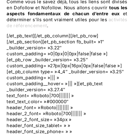
Comme vous le savez déjà, tous les liens sont divisés
en Dofollow et Nofollow. Nous allons couvrir
tous les
aspects fondamentaux de chacun d’entre eux
et
déterminer s’ils sont vraiment utiles pour les
activités
de référencement
.
[/et_pb_text][/et_pb_column][/et_pb_row]
[/et_pb_section][et_pb_section fb_built= »1″
_builder_version= »3.22″
custom_padding= »0|0px|0|0px|false|false »]
[et_pb_row _builder_version= »3.25″
custom_padding= »27px|0px|16px|0px|false|false »]
[et_pb_column type= »4_4″ _builder_version= »3.25″
custom_padding= »||| »
custom_padding__hover= »||| »][et_pb_text
_builder_version= »3.27.4″
text_font= »Roboto|700||||||| »
text_text_color= »#000000″
header_font= »Roboto|||||||| »
header_2_font= »Roboto|700||||||| »
header_2_font_size= »34px »
header_font_size_tablet= » »
header_font_size_phone= » »