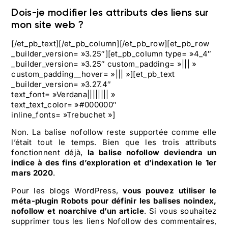
Dois-je modifier les attributs des liens sur
mon site web ?
[/et_pb_text][/et_pb_column][/et_pb_row][et_pb_row
_builder_version= »3.25″][et_pb_column type= »4_4″
_builder_version= »3.25″ custom_padding= »||| »
custom_padding__hover= »||| »][et_pb_text
_builder_version= »3.27.4″
text_font= »Verdana|||||||| »
text_text_color= »#000000″
inline_fonts= »Trebuchet »]
Non. La balise nofollow reste supportée comme elle
l’était tout le temps. Bien que les trois attributs
fonctionnent déjà,
la balise nofollow deviendra un
indice à des fins d’exploration et d’indexation le 1er
mars 2020
.
Pour les blogs WordPress,
vous pouvez utiliser le
méta-plugin Robots pour définir les balises noindex,
nofollow et noarchive d’un article
. Si vous souhaitez
supprimer tous les liens Nofollow des commentaires,