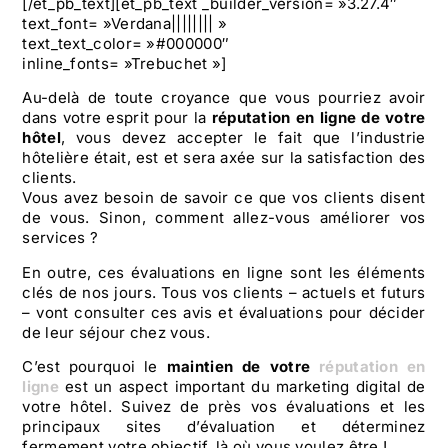
[/et_pb_text][et_pb_text _builder_version= »3.27.4″
text_font= »Verdana|||||||| »
text_text_color= »#000000″
inline_fonts= »Trebuchet »]
Au-delà de toute croyance que vous pourriez avoir
dans votre esprit pour la
réputation en ligne de votre
hôtel
, vous devez accepter le fait que l’industrie
hôtelière était, est et sera axée sur la satisfaction des
clients.
Vous avez besoin de savoir ce que vos clients disent
de vous. Sinon, comment allez-vous améliorer vos
services ?
En outre, ces évaluations en ligne sont les éléments
clés de nos jours. Tous vos clients – actuels et futurs
– vont consulter ces avis et évaluations pour décider
de leur séjour chez vous.
C’est pourquoi le
maintien de votre
réputation en
ligne
est un aspect important du marketing digital de
votre hôtel. Suivez de près vos évaluations et les
principaux sites d’évaluation et déterminez
fermement votre objectif, là où vous voulez être !