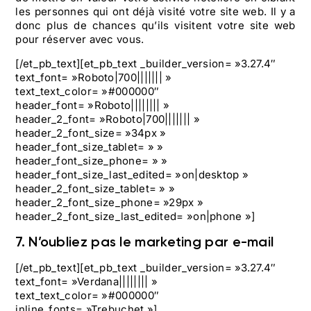
les personnes qui ont déjà visité votre site web. Il y a
donc plus de chances qu’ils visitent votre site web
pour réserver avec vous.
[/et_pb_text][et_pb_text _builder_version= »3.27.4″
text_font= »Roboto|700||||||| »
text_text_color= »#000000″
header_font= »Roboto|||||||| »
header_2_font= »Roboto|700||||||| »
header_2_font_size= »34px »
header_font_size_tablet= » »
header_font_size_phone= » »
header_font_size_last_edited= »on|desktop »
header_2_font_size_tablet= » »
header_2_font_size_phone= »29px »
header_2_font_size_last_edited= »on|phone »]
7. N’oubliez pas le marketing par e-mail
[/et_pb_text][et_pb_text _builder_version= »3.27.4″
text_font= »Verdana|||||||| »
text_text_color= »#000000″
inline_fonts= »Trebuchet »]