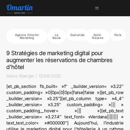
Agence Omartin
La
Guérande
Saint-
Paris
Marketing
Baule
Nazaire
9 Stratégies de marketing digital pour
augmenter les réservations de chambres
d’hôtel
Alexis Abergel
12/08/2020
[et_pb_section fb_built= »1″ _builder_version= »3.22″
custom_padding= »0|0px|0|0px|false|false »][et_pb_row
_builder_version= »3.25″][et_pb_column type= »4_4″
_builder_version= »3.25″ custom_padding= »||| »
custom_padding__hover= »||| »][et_pb_text
_builder_version= »3.27.4″ text_font= »Verdana|||||||| »
text_text_color= »#000000″] Aujourd’hui, l’industrie
utilise le marketing digital pour l’hôtellerie à un rythme