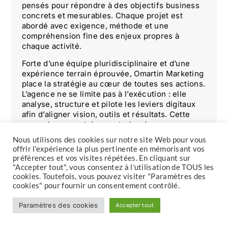
pensés pour répondre à des objectifs business
concrets et mesurables. Chaque projet est
abordé avec exigence, méthode et une
compréhension fine des enjeux propres à
chaque activité.
Forte d’une équipe pluridisciplinaire et d’une
expérience terrain éprouvée, Omartin Marketing
place la stratégie au cœur de toutes ses actions.
L’agence ne se limite pas à l’exécution : elle
analyse, structure et pilote les leviers digitaux
afin d’aligner vision, outils et résultats. Cette
approche permet de construire des
écosystèmes digitaux durables, capables
Nous utilisons des cookies sur notre site Web pour vous
d’évoluer avec les marchés, les usages et les
offrir l'expérience la plus pertinente en mémorisant vos
ambitions de ses clients.
préférences et vos visites répétées. En cliquant sur
"Accepter tout", vous consentez à l'utilisation de TOUS les
À travers son blog, l’Agence Omartin Marketing
cookies. Toutefois, vous pouvez visiter "Paramètres des
partage cette expertise sans filtre : analyses,
cookies" pour fournir un consentement contrôlé.
retours d’expérience, bonnes pratiques et
décryptages stratégiques. L’objectif est clair :
Paramètres des cookies
Accepter tout
transmettre des connaissances utiles,
accessibles et directement applicables, pour