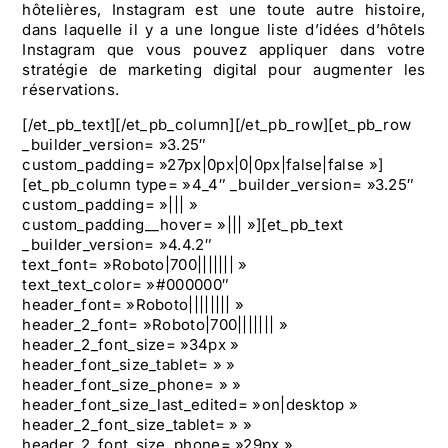
hôtelières, Instagram est une toute autre histoire,
dans laquelle il y a une longue liste d’idées d’hôtels
Instagram que vous pouvez appliquer dans votre
stratégie de
marketing digital pour augmenter les
réservations
.
[/et_pb_text][/et_pb_column][/et_pb_row][et_pb_row
_builder_version= »3.25″
custom_padding= »27px|0px|0|0px|false|false »]
[et_pb_column type= »4_4″ _builder_version= »3.25″
custom_padding= »||| »
custom_padding__hover= »||| »][et_pb_text
_builder_version= »4.4.2″
text_font= »Roboto|700||||||| »
text_text_color= »#000000″
header_font= »Roboto|||||||| »
header_2_font= »Roboto|700||||||| »
header_2_font_size= »34px »
header_font_size_tablet= » »
header_font_size_phone= » »
header_font_size_last_edited= »on|desktop »
header_2_font_size_tablet= » »
header_2_font_size_phone= »29px »