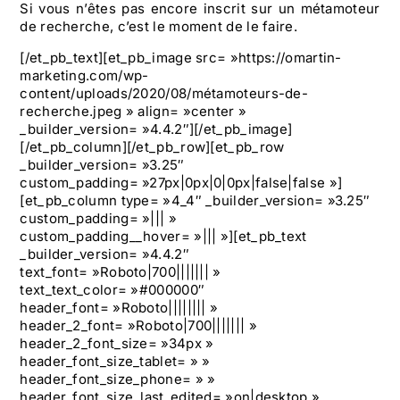
Si vous n’êtes pas encore inscrit sur un métamoteur
de recherche, c’est le moment de le faire.
[/et_pb_text][et_pb_image src= »https://omartin-
marketing.com/wp-
content/uploads/2020/08/métamoteurs-de-
recherche.jpeg » align= »center »
_builder_version= »4.4.2″][/et_pb_image]
[/et_pb_column][/et_pb_row][et_pb_row
_builder_version= »3.25″
custom_padding= »27px|0px|0|0px|false|false »]
[et_pb_column type= »4_4″ _builder_version= »3.25″
custom_padding= »||| »
custom_padding__hover= »||| »][et_pb_text
_builder_version= »4.4.2″
text_font= »Roboto|700||||||| »
text_text_color= »#000000″
header_font= »Roboto|||||||| »
header_2_font= »Roboto|700||||||| »
header_2_font_size= »34px »
header_font_size_tablet= » »
header_font_size_phone= » »
header_font_size_last_edited= »on|desktop »