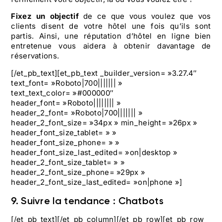
Fixez un objectif
de ce que vous voulez que vos
clients disent de votre hôtel une fois qu’ils sont
partis. Ainsi, une réputation d’hôtel en ligne bien
entretenue vous aidera à obtenir davantage de
réservations.
[/et_pb_text][et_pb_text _builder_version= »3.27.4″
text_font= »Roboto|700||||||| »
text_text_color= »#000000″
header_font= »Roboto|||||||| »
header_2_font= »Roboto|700||||||| »
header_2_font_size= »34px » min_height= »26px »
header_font_size_tablet= » »
header_font_size_phone= » »
header_font_size_last_edited= »on|desktop »
header_2_font_size_tablet= » »
header_2_font_size_phone= »29px »
header_2_font_size_last_edited= »on|phone »]
9. Suivre la tendance : Chatbots
[/et_pb_text][/et_pb_column][/et_pb_row][et_pb_row