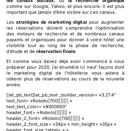
les canaux sociaux
, ou
la recherche organique
comme sur Google, Yahoo, et plus encore. Il est plus
important que jamais d’être visible sur ces canaux.
Les
stratégies de
marketing digital
pour augmenter
les réservations
doivent comprendre l’optimisation
des moteurs de recherche et de nombreux canaux
payants et organiques pour donner à votre hôtel une
visibilité tout au long de la phase de recherche,
d’étude et de
réservation finale
.
Et comme vous devez déjà avoir commencé à vous
préparer pour 2020, j’ai énuméré ici neuf façons dont
le marketing digital de l’hôtellerie vous aidera à
obtenir plus de réservations au cours de la nouvelle
année.
[/et_pb_text][et_pb_text _builder_version= »3.27.4″
text_font= »Roboto|700||||||| »
text_text_color= »#000000″
header_font= »Roboto|||||||| »
header_2_font= »Roboto|700||||||| »
header_2_font_size= »34px » min_height= »35px »
header_font_size_tablet= » »