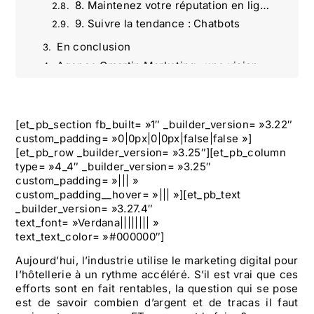
8. Maintenez votre réputation en ligne
9. Suivre la tendance : Chatbots
En conclusion
Agence Omartin Marketing : une vision stratégique du marketing digital
13 façons intelligentes pour rédiger une fiche produit qui convertit réellement
Créez du Contenu Viral sur les Réseaux Sociaux : Meilleures Pratiques et Stratégies | Agence Omartin
SEO alimenté par l’IA | Agence Omartin Marketing Paris
[et_pb_section fb_built= »1″ _builder_version= »3.22″
custom_padding= »0|0px|0|0px|false|false »]
Améliorer le temps de chargement de votre site pour booster le SEO | Agence Omartin Marketing
[et_pb_row _builder_version= »3.25″][et_pb_column
Stratégies Marketing pour le Secteur Hôtellerie : Digital et Innovation | Agence Omartin Marketing
type= »4_4″ _builder_version= »3.25″
Comparaison entre SEO et SEA : Stratégies et choix | Agence Omartin Marketing
custom_padding= »||| »
custom_padding__hover= »||| »][et_pb_text
_builder_version= »3.27.4″
text_font= »Verdana|||||||| »
text_text_color= »#000000″]
Aujourd’hui, l’industrie utilise le marketing digital pour
l’hôtellerie à un rythme accéléré. S’il est vrai que ces
efforts sont en fait rentables, la question qui se pose
est de savoir combien d’argent et de tracas il faut