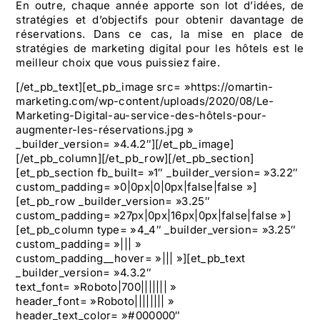
En outre, chaque année apporte son lot d’idées, de
stratégies et d’objectifs pour obtenir davantage de
réservations. Dans ce cas, la mise en place de
stratégies de marketing digital pour les hôtels est le
meilleur choix que vous puissiez faire.
[/et_pb_text][et_pb_image src= »https://omartin-
marketing.com/wp-content/uploads/2020/08/Le-
Marketing-Digital-au-service-des-hôtels-pour-
augmenter-les-réservations.jpg »
_builder_version= »4.4.2″][/et_pb_image]
[/et_pb_column][/et_pb_row][/et_pb_section]
[et_pb_section fb_built= »1″ _builder_version= »3.22″
custom_padding= »0|0px|0|0px|false|false »]
[et_pb_row _builder_version= »3.25″
custom_padding= »27px|0px|16px|0px|false|false »]
[et_pb_column type= »4_4″ _builder_version= »3.25″
custom_padding= »||| »
custom_padding__hover= »||| »][et_pb_text
_builder_version= »4.3.2″
text_font= »Roboto|700||||||| »
header_font= »Roboto|||||||| »
header_text_color= »#000000″