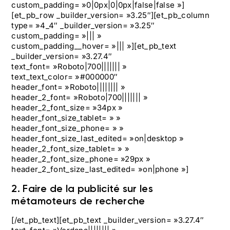
custom_padding= »0|0px|0|0px|false|false »]
[et_pb_row _builder_version= »3.25″][et_pb_column
type= »4_4″ _builder_version= »3.25″
custom_padding= »||| »
custom_padding__hover= »||| »][et_pb_text
_builder_version= »3.27.4″
text_font= »Roboto|700||||||| »
text_text_color= »#000000″
header_font= »Roboto|||||||| »
header_2_font= »Roboto|700||||||| »
header_2_font_size= »34px »
header_font_size_tablet= » »
header_font_size_phone= » »
header_font_size_last_edited= »on|desktop »
header_2_font_size_tablet= » »
header_2_font_size_phone= »29px »
header_2_font_size_last_edited= »on|phone »]
2. Faire de la publicité sur les
métamoteurs de recherche
[/et_pb_text][et_pb_text _builder_version= »3.27.4″