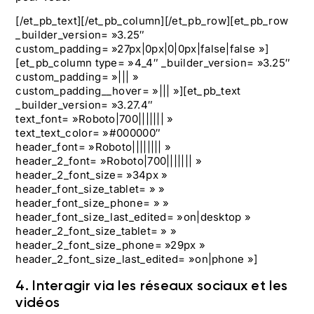
[/et_pb_text][/et_pb_column][/et_pb_row][et_pb_row
_builder_version= »3.25″
custom_padding= »27px|0px|0|0px|false|false »]
[et_pb_column type= »4_4″ _builder_version= »3.25″
custom_padding= »||| »
custom_padding__hover= »||| »][et_pb_text
_builder_version= »3.27.4″
text_font= »Roboto|700||||||| »
text_text_color= »#000000″
header_font= »Roboto|||||||| »
header_2_font= »Roboto|700||||||| »
header_2_font_size= »34px »
header_font_size_tablet= » »
header_font_size_phone= » »
header_font_size_last_edited= »on|desktop »
header_2_font_size_tablet= » »
header_2_font_size_phone= »29px »
header_2_font_size_last_edited= »on|phone »]
4. Interagir via les réseaux sociaux et les
vidéos