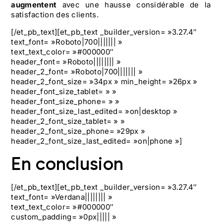
augmentent
avec une hausse considérable de la
satisfaction des clients.
[/et_pb_text][et_pb_text _builder_version= »3.27.4″
text_font= »Roboto|700||||||| »
text_text_color= »#000000″
header_font= »Roboto|||||||| »
header_2_font= »Roboto|700||||||| »
header_2_font_size= »34px » min_height= »26px »
header_font_size_tablet= » »
header_font_size_phone= » »
header_font_size_last_edited= »on|desktop »
header_2_font_size_tablet= » »
header_2_font_size_phone= »29px »
header_2_font_size_last_edited= »on|phone »]
En conclusion
[/et_pb_text][et_pb_text _builder_version= »3.27.4″
text_font= »Verdana|||||||| »
text_text_color= »#000000″
custom_padding= »0px||||| »