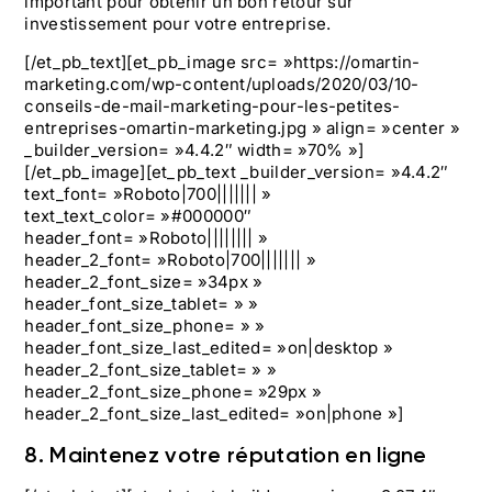
important pour obtenir un bon retour sur
investissement pour votre entreprise.
[/et_pb_text][et_pb_image src= »https://omartin-
marketing.com/wp-content/uploads/2020/03/10-
conseils-de-mail-marketing-pour-les-petites-
entreprises-omartin-marketing.jpg » align= »center »
_builder_version= »4.4.2″ width= »70% »]
[/et_pb_image][et_pb_text _builder_version= »4.4.2″
text_font= »Roboto|700||||||| »
text_text_color= »#000000″
header_font= »Roboto|||||||| »
header_2_font= »Roboto|700||||||| »
header_2_font_size= »34px »
header_font_size_tablet= » »
header_font_size_phone= » »
header_font_size_last_edited= »on|desktop »
header_2_font_size_tablet= » »
header_2_font_size_phone= »29px »
header_2_font_size_last_edited= »on|phone »]
8. Maintenez votre réputation en ligne